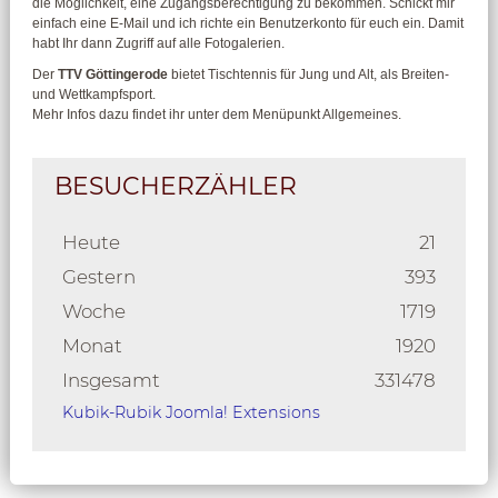
die Möglichkeit, eine Zugangsberechtigung zu bekommen. Schickt mir
einfach eine E-Mail und ich richte ein Benutzerkonto für euch ein. Damit
habt Ihr dann Zugriff auf alle Fotogalerien.
Der
TTV Göttingerode
bietet Tischtennis für Jung und Alt, als Breiten-
und Wettkampfsport.
Mehr Infos dazu findet ihr unter dem Menüpunkt Allgemeines.
BESUCHERZÄHLER
Heute
21
Gestern
393
Woche
1719
Monat
1920
Insgesamt
331478
Kubik-Rubik Joomla! Extensions